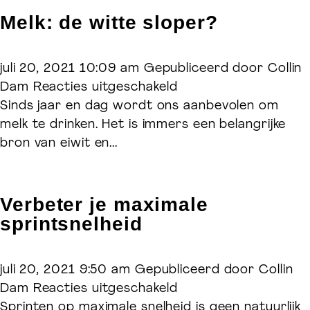
Melk: de witte sloper?
juli 20, 2021 10:09 am
Gepubliceerd door
Collin
voor
Dam
Reacties uitgeschakeld
Melk:
Sinds jaar en dag wordt ons aanbevolen om
de
melk te drinken. Het is immers een belangrijke
witte
bron van eiwit en...
sloper?
Verbeter je maximale
sprintsnelheid
juli 20, 2021 9:50 am
Gepubliceerd door
Collin
voor
Dam
Reacties uitgeschakeld
Verbeter
Sprinten op maximale snelheid is geen natuurlijk