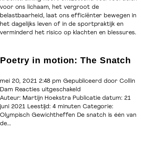
Fundamentele
voor ons lichaam, het vergroot de
bewegingspatronen
belastbaarheid, laat ons efficiënter bewegen in
het dagelijks leven of in de sportpraktijk en
verminderd het risico op klachten en blessures.
Poetry in motion: The Snatch
mei 20, 2021 2:48 pm
Gepubliceerd door
Collin
voor
Dam
Reacties uitgeschakeld
Poetry
Auteur: Martijn Hoekstra Publicatie datum: 21
in
juni 2021 Leestijd: 4 minuten Categorie:
motion:
Olympisch Gewichtheffen De snatch is één van
The
de...
Snatch