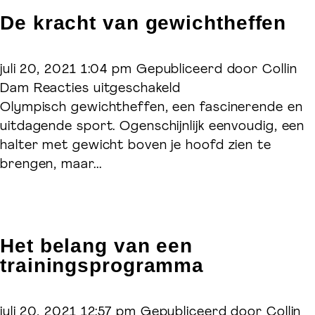
De kracht van gewichtheffen
juli 20, 2021 1:04 pm
Gepubliceerd door
Collin
voor
Dam
Reacties uitgeschakeld
De
Olympisch gewichtheffen, een fascinerende en
kracht
uitdagende sport. Ogenschijnlijk eenvoudig, een
van
halter met gewicht boven je hoofd zien te
gewichtheffen
brengen, maar...
Het belang van een
trainingsprogramma
juli 20, 2021 12:57 pm
Gepubliceerd door
Collin