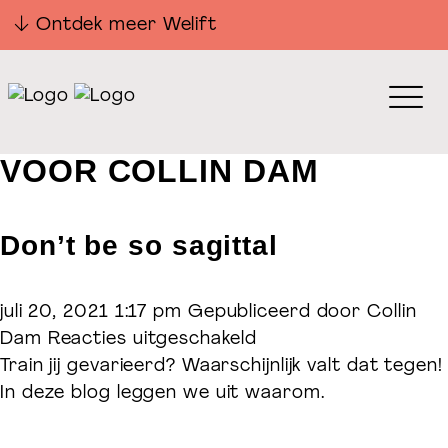
Ontdek meer Welift
AUTEUR ARCHIEVEN
VOOR COLLIN DAM
Don’t be so sagittal
juli 20, 2021 1:17 pm
Gepubliceerd door
Collin
voor
Dam
Reacties uitgeschakeld
Don’t
Train jij gevarieerd? Waarschijnlijk valt dat tegen!
be
In deze blog leggen we uit waarom.
so
sagittal