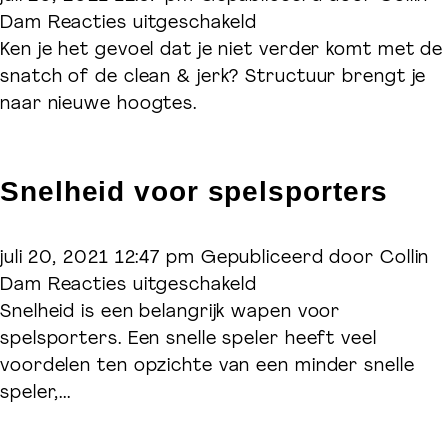
voor
Dam
Reacties uitgeschakeld
Het
Ken je het gevoel dat je niet verder komt met de
belang
snatch of de clean & jerk? Structuur brengt je
van
naar nieuwe hoogtes.
een
trainingsprogramma
Snelheid voor spelsporters
juli 20, 2021 12:47 pm
Gepubliceerd door
Collin
voor
Dam
Reacties uitgeschakeld
Snelheid
Snelheid is een belangrijk wapen voor
voor
spelsporters. Een snelle speler heeft veel
spelsporters
voordelen ten opzichte van een minder snelle
speler,...