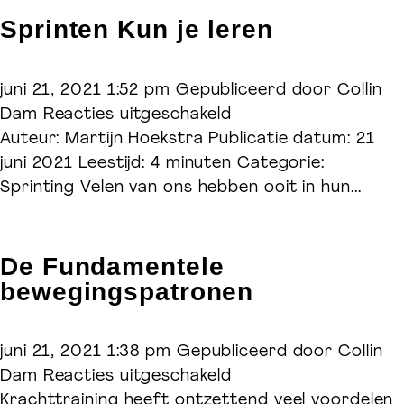
Welift-training.nl
Sprinten Kun je leren
Masterclasses, courses & online coaching
juni 21, 2021 1:52 pm
Gepubliceerd door
Collin
Welift.nl
voor
Dam
Reacties uitgeschakeld
Sprinten
Auteur: Martijn Hoekstra Publicatie datum: 21
Voedingsadvies & leefstijl coaching
Kun
juni 2021 Leestijd: 4 minuten Categorie:
Wefuel.nl
je
Sprinting Velen van ons hebben ooit in hun...
leren
De Fundamentele
bewegingspatronen
juni 21, 2021 1:38 pm
Gepubliceerd door
Collin
voor
Dam
Reacties uitgeschakeld
De
Krachttraining heeft ontzettend veel voordelen