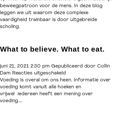
je
beweegpatroon voor de mens. In deze blog
maximale
leggen we uit waarom deze complexe
sprintsnelheid
vaardigheid trainbaar is door uitgebreide
scholing.
What to believe. What to eat.
juni 21, 2021 2:30 pm
Gepubliceerd door
Collin
voor
Dam
Reacties uitgeschakeld
Ontdek meer Welift
What
Voeding is overal om ons heen. Informatie over
to
voeding komt vanuit alle hoeken en
believe.
vrijwel iedereen heeft een mening over
What
voeding....
Groepstrainingen & Personal training
to
eat.