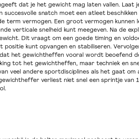
onal
Masterclasses, courses & online
V
eeft dat je het gewicht mag laten vallen. Laat je
coaching
 succesvolle snatch moet een atleet beschikken 
e term vermogen. Een groot vermogen kunnen leve
nde verticale snelheid kunt meegeven. Na de exp
gewicht. Dit vraagt om een goede timing en voldoen
training.nl
Welift.nl
t positie kunt opvangen en stabiliseren. Vervolge
 dat het gewichtheffen vooral wordt beoefend d
ing tot het gewichtheffen, maar techniek en snelh
n veel andere sportdisciplines als het gaat om a
ewichtheffer verliest niet snel een sprintje van 
ol.
n