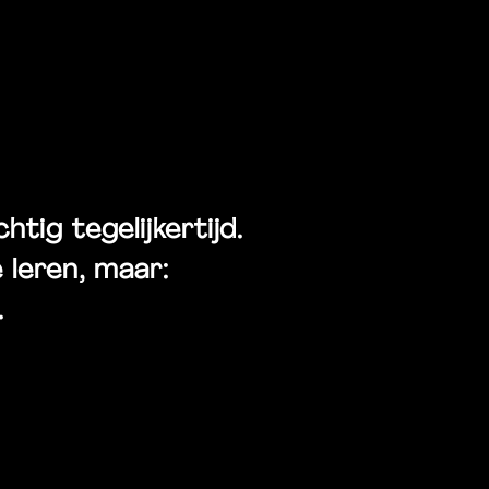
ion
tig tegelijkertijd.
leren, maar:
.