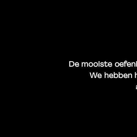
Po
De mooiste oefenin
We hebben h