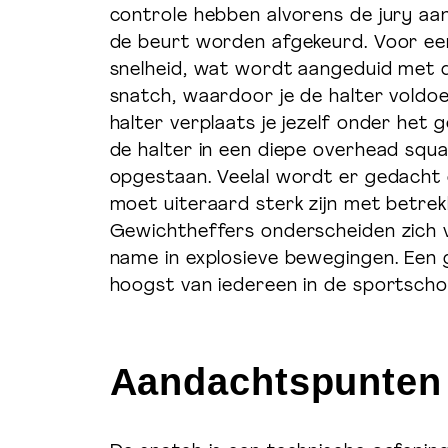
Groepstrainingen & Pers
controle hebben alvorens de jury aang
training
de beurt worden afgekeurd. Voor een
snelheid, wat wordt aangeduid met d
snatch, waardoor je de halter voldoe
halter verplaats je jezelf onder het 
Welift-
de halter in een diepe overhead squa
opgestaan. Veelal wordt er gedacht
moet uiteraard sterk zijn met betrekk
Gewichtheffers onderscheiden zich va
name in explosieve bewegingen. Een g
hoogst van iedereen in de sportscho
Aandachtspunte