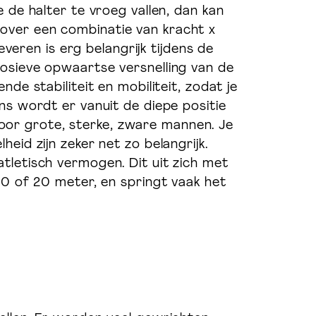
oedingsadvies & leefstijl
 de halter te vroeg vallen, dan kan
coaching
over een combinatie van kracht x
ren is erg belangrijk tijdens de
losieve opwaartse versnelling van de
de stabiliteit en mobiliteit, zodat je
Wefuel.nl
ns wordt er vanuit de diepe positie
oor grote, sterke, zware mannen. Je
eid zijn zeker net zo belangrijk.
tletisch vermogen. Dit uit zich met
10 of 20 meter, en springt vaak het