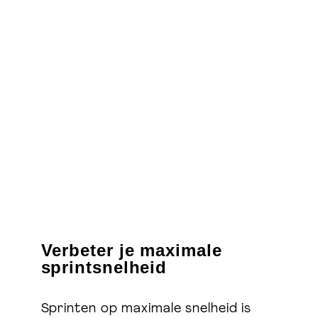
Ontdek meer Welift
Groepstrainingen & Personal training
Welift-training.nl
Verbeter je maximale
Masterclasses, courses & online coaching
sprintsnelheid
Welift.nl
Sprinten op maximale snelheid is