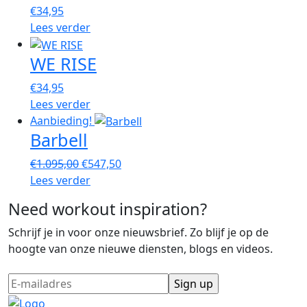
€
34,95
Lees verder
WE RISE
€
34,95
Lees verder
Aanbieding!
Barbell
Oorspronkelijke
Huidige
€
1.095,00
€
547,50
prijs
prijs
Lees verder
was:
is:
Need workout inspiration?
€1.095,00.
€547,50.
Schrijf je in voor onze nieuwsbrief. Zo blijf je op de
hoogte van onze nieuwe diensten, blogs en videos.