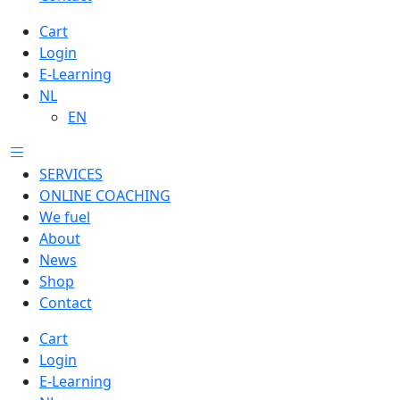
Cart
Login
E-Learning
NL
EN
SERVICES
ONLINE COACHING
We fuel
About
News
Shop
Contact
Cart
Login
E-Learning