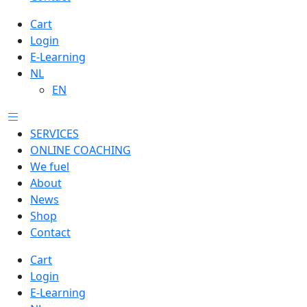
Cart
Login
E-Learning
NL
EN
SERVICES
ONLINE COACHING
We fuel
About
News
Shop
Contact
Cart
Login
E-Learning