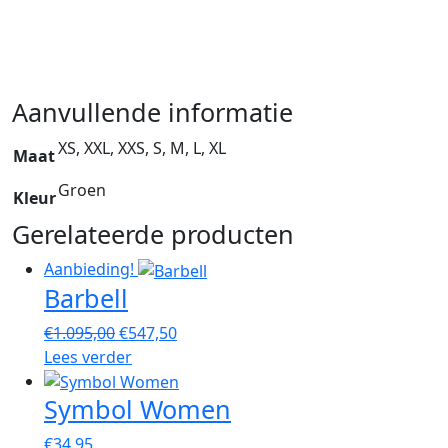
Aanvullende informatie
XS, XXL, XXS, S, M, L, XL
Maat
Groen
Kleur
Gerelateerde producten
Aanbieding!
Barbell
Oorspronkelijke
Huidige
€
1.095,00
€
547,50
prijs
prijs
Lees verder
was:
is:
Symbol Women
€1.095,00.
€547,50.
€
34,95