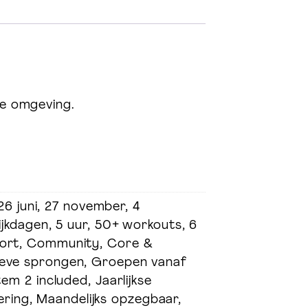
ge omgeving.
6 juni, 27 november, 4
tijkdagen, 5 uur, 50+ workouts, 6
pport, Community, Core &
sieve sprongen, Groepen vanaf
oedingsadvies & leefstijl
em 2 included, Jaarlijkse
coaching
etering, Maandelijks opzegbaar,