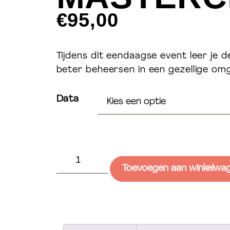
€
95,00
Tijdens dit eendaagse event leer je d
beter beheersen in een gezellige omg
Data
Masterclass
aantal
Toevoegen aan winkelwa