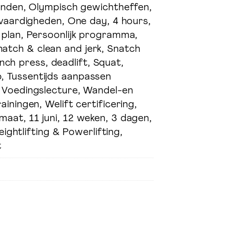
anden, Olympisch gewichtheffen,
vaardigheden, One day, 4 hours,
jk plan, Persoonlijk programma,
Wefuel.nl
Snatch & clean and jerk, Snatch
nch press, deadlift, Squat,
p, Tussentijds aanpassen
 Voedingslecture, Wandel-en
rainingen, Welift certificering,
 maat, 11 juni, 12 weken, 3 dagen,
ghtlifting & Powerlifting,
t