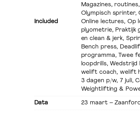
Magazines, routines
Olympisch sprinter,
Included
Online lectures, Op l
Welift-
plyometrie, Praktijk
en clean & jerk, Spr
Bench press, Deadlif
programma, Twee fe
loopdrills, Wedstrijd
welift coach, welift 
3 dagen p/w, 7 juli,
Weightlifting & Power
Data
23 maart – Zaanfor