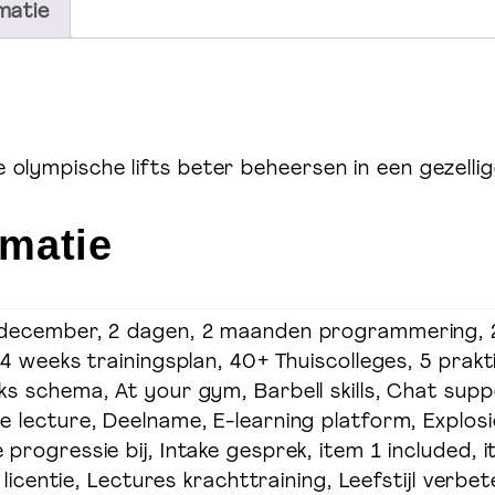
matie
e olympische lifts beter beheersen in een gezelli
rmatie
Ontdek meer Welift
 december, 2 dagen, 2 maanden programmering, 2
 4 weeks trainingsplan, 40+ Thuiscolleges, 5 prak
eks schema, At your gym, Barbell skills, Chat su
re lecture, Deelname, E-learning platform, Explo
onal
Masterclasses, courses & online
V
progressie bij, Intake gesprek, item 1 included, it
coaching
se licentie, Lectures krachttraining, Leefstijl verb