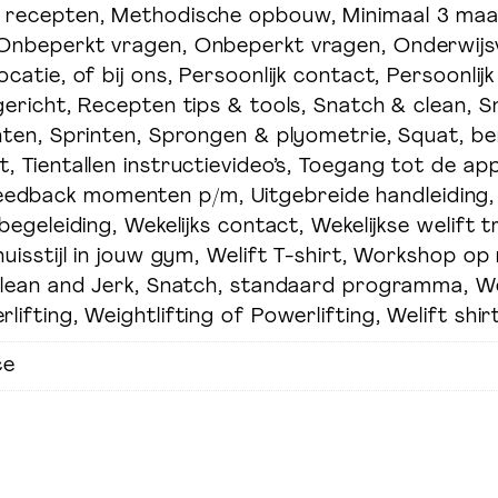
, recepten, Methodische opbouw, Minimaal 3 ma
 Onbeperkt vragen, Onbeperkt vragen, Onderwijs
ocatie, of bij ons, Persoonlijk contact, Persoonli
training.nl
Welift.nl
 gericht, Recepten tips & tools, Snatch & clean, 
inten, Sprinten, Sprongen & plyometrie, Squat, be
t, Tientallen instructievideo’s, Toegang tot de ap
edback momenten p/m, Uitgebreide handleiding,
 begeleiding, Wekelijks contact, Wekelijkse welift t
huisstijl in jouw gym, Welift T-shirt, Workshop op
 Clean and Jerk, Snatch, standaard programma, Wei
lifting, Weightlifting of Powerlifting, Welift shir
ce