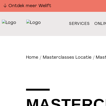
Ontdek meer Welift
SERVICES
ONLI
Home
/
Masterclasses Locatie
/ Mast
MASTERC