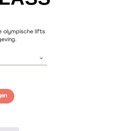
e olympische lifts
eving.
gen