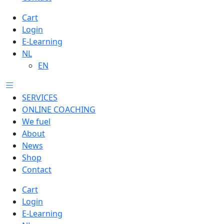
Cart
Login
E-Learning
NL
EN
SERVICES
ONLINE COACHING
We fuel
About
News
Shop
Contact
Cart
Login
E-Learning