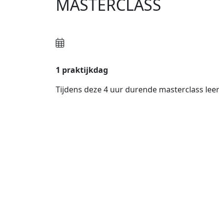
MASTERCLASS
1 praktijkdag
Tijdens deze 4 uur durende masterclass leer
4-weeks trainingsplan
Gewichtheffen kost tijd om te leren. Wij bied
Arnhem, Amsterdam
& Rotterdam