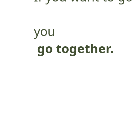
far, you go toge
you
go together.
If you want to go