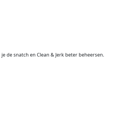
 je de snatch en Clean & Jerk beter beheersen.
en je de bandbreedtes, jij de inzet.