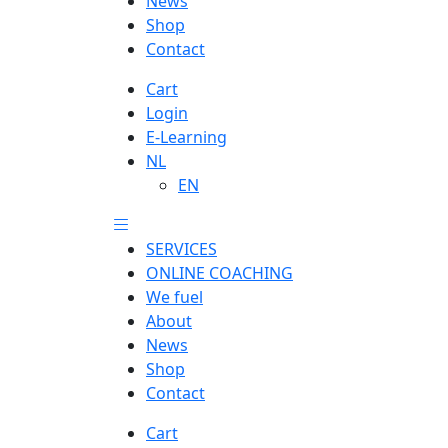
News
Shop
Contact
Cart
Login
E-Learning
NL
EN
SERVICES
ONLINE COACHING
We fuel
About
News
Shop
Contact
Cart