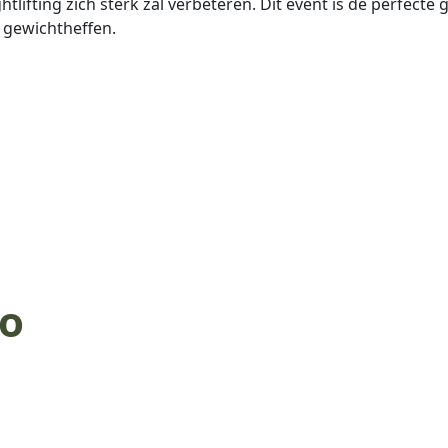
tlifting zich sterk zal verbeteren. Dit event is de perfecte
 gewichtheffen.
go
ther.