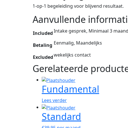
1-op-1 begeleiding voor blijvend resultaat.
Aanvullende informat
Intake gesprek, Minimaal 3 maan
Included
Eenmalig, Maandelijks
Betaling
wekelijks contact
Excluded
Gerelateerde product
Fundamental
Lees verder
Standard
€39,95 per maand