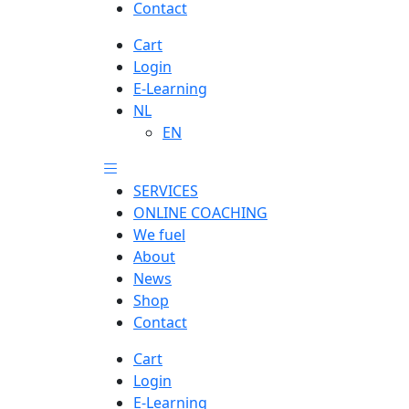
Contact
Cart
Login
E-Learning
NL
EN
SERVICES
ONLINE COACHING
We fuel
About
News
Shop
Contact
Cart
Login
E-Learning