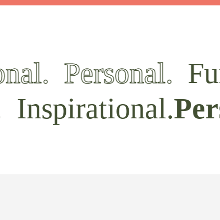
Masterclasses, courses & online coaching
Welift.nl
nal.
Personal.
Fu
Voedingsadvies & leefstijl coaching
Wefuel.nl
Inspirational.
Per