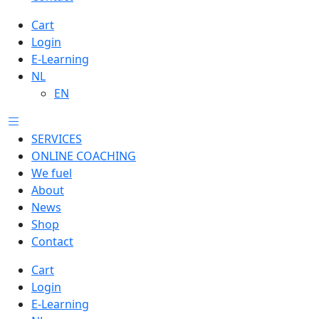
Cart
Login
E-Learning
NL
EN
SERVICES
ONLINE COACHING
We fuel
About
News
Shop
Contact
Cart
Login
E-Learning